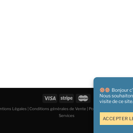
Bonjour c'e
Nous souhaiton
visite de ce sit
tions Légales
|
Conditions générales de Vente
|
Politique de confidential
Services
ACCEPTER L