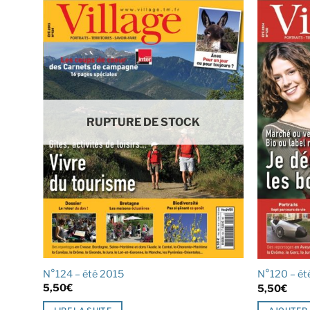
RUPTURE DE STOCK
N°124 – été 2015
N°120 – ét
5,50
€
5,50
€