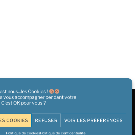
st nous...les Cookies !
s vous accompagner pendant votre
e. C'est OK pour vous ?
ité et information sur les cookies
| Un site propulsé par
Opper
ES COOKIES
REFUSER
VOIR LES PRÉFÉRENCES
Politique de cookies
Politique de confidentialité