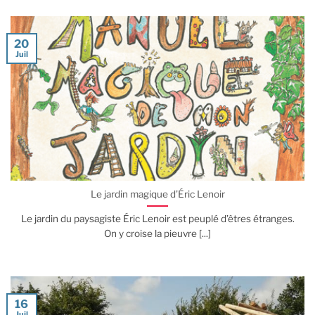
20
Juil
Le jardin magique d’Éric Lenoir
Le jardin du paysagiste Éric Lenoir est peuplé d’êtres étranges.
On y croise la pieuvre [...]
16
Juil