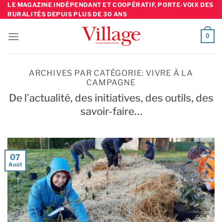
Skip
LE MAGAZINE INDÉPENDANT ET COOPÉRATIF, PORTE-VOIX DES
RURALITÉS DEPUIS PLUS DE 30 ANS
to
content
0
ARCHIVES PAR CATÉGORIE:
VIVRE À LA
CAMPAGNE
De l’actualité, des initiatives, des outils, des
savoir-faire…
07
Août