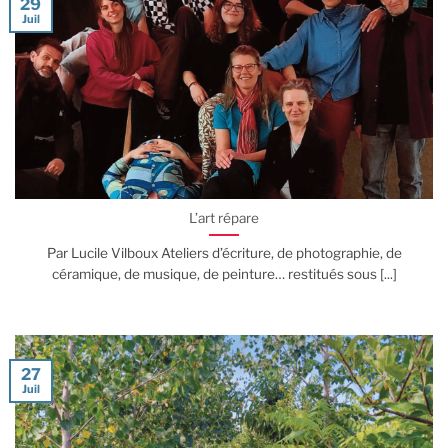
29
Juil
L’art répare
Par Lucile Vilboux Ateliers d’écriture, de photographie, de
céramique, de musique, de peinture… restitués sous [...]
27
Juil