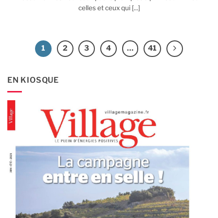
celles et ceux qui [...]
1
2
3
4
…
41
EN KIOSQUE