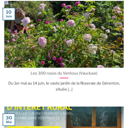
10
Juin
Les 300 roses du Ventoux (Vaucluse)
Du 1er mai au 14 juin, le vaste jardin de la Roseraie de Gérenton,
située [...]
30
Mai