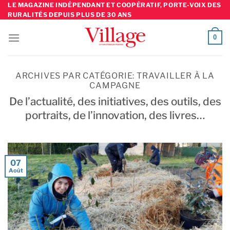
Skip
LE MAGAZINE INDÉPENDANT ET COOPÉRATIF, PORTE-VOIX DES
RURALITÉS DEPUIS PLUS DE 30 ANS
to
content
0
ARCHIVES PAR CATÉGORIE:
TRAVAILLER À LA
CAMPAGNE
De l’actualité, des initiatives, des outils, des
portraits, de l’innovation, des livres…
07
Août