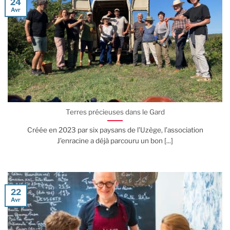
24
Avr
Terres précieuses dans le Gard
Créée en 2023 par six paysans de l’Uzège, l’association
J’enracine a déjà parcouru un bon [...]
22
Avr