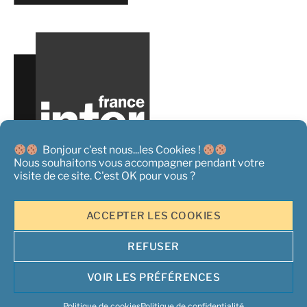
Bonjour c'est nous...les Cookies !
Nous souhaitons vous accompagner pendant votre
visite de ce site. C'est OK pour vous ?
ACCEPTER LES COOKIES
REFUSER
Copyright 2026 ©
L'Acteur Rural - Tous droits réservés
|
Mentions
Légales
|
Conditions générales de Vente
|
Politique de
VOIR LES PRÉFÉRENCES
confidentialité et information sur les cookies
| Un site propulsé par
Opper Services
Politique de cookies
Politique de confidentialité