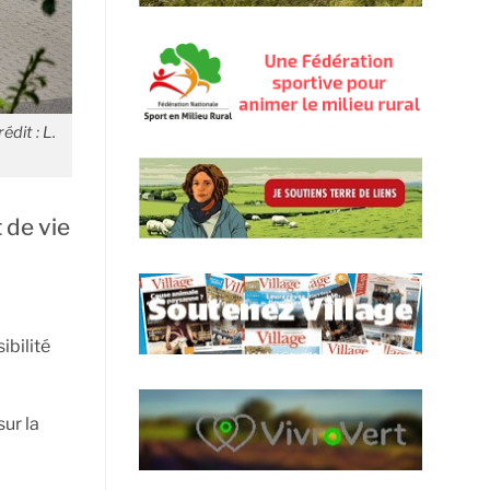
dit : L.
 de vie
ibilité
ur la