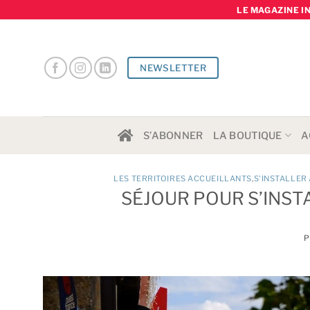
Skip
LE MAGAZINE I
to
content
NEWSLETTER
S’ABONNER
LA BOUTIQUE
A
LES TERRITOIRES ACCUEILLANTS
,
S'INSTALLER
SÉJOUR POUR S’INST
P