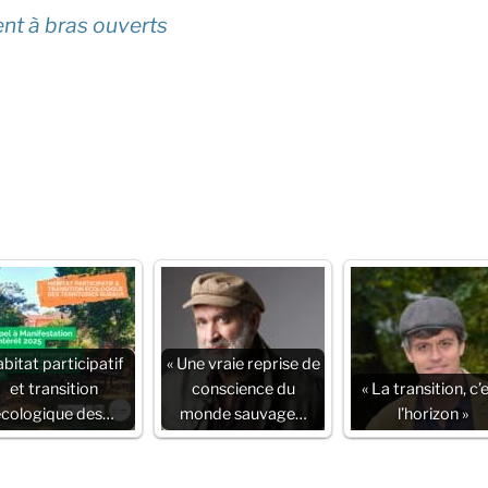
nt à bras ouverts
bitat participatif
« Une vraie reprise de
et transition
conscience du
« La transition, c’
écologique des…
monde sauvage…
l’horizon »