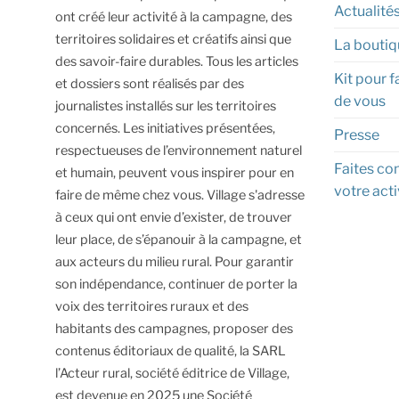
Actualité
ont créé leur activité à la campagne, des
territoires solidaires et créatifs ainsi que
La boutiq
des savoir-faire durables.
Tous les articles
Kit pour f
et dossiers sont réalisés par des
de vous
journalistes installés sur les territoires
concernés. Les initiatives présentées,
Presse
respectueuses de l’environnement naturel
Faites con
et humain, peuvent vous inspirer pour en
votre acti
faire de même chez vous.
Village s'adresse
à ceux qui ont envie d’exister, de trouver
leur place, de s’épanouir à la campagne, et
aux acteurs du milieu rural.
Pour garantir
son indépendance, continuer de porter la
voix des territoires ruraux et des
habitants des campagnes, proposer des
contenus éditoriaux de qualité, la SARL
l’Acteur rural, société éditrice de Village,
est devenue en 2025 une Société