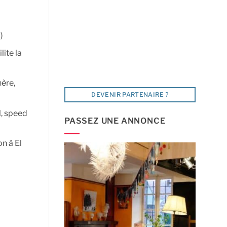
)
lite la
hère,
DEVENIR PARTENAIRE ?
l, speed
PASSEZ UNE ANNONCE
n à El