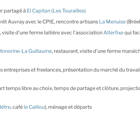
er partagé à
El Capitan (Les Tourailles)
orêt Auvray avec le CPIE, rencontre artisans
La Menuise
(Bréel
, visite d’une ferme laitière avec l’association
Alterfixe
qui faci
Honorine-La Guillaume
, restaurant, visite d’une ferme maraîc
es entreprises et freelances, présentation du marché du travai
rt temps libre au choix, temps de partage et clôture, projectio
Oëtre
, café
le Caillou
), ménage et départs