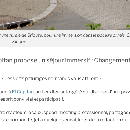
mune rurale de Briouze, pour une immersion dans le bocage ornais. Cré
Vilboux
 Capitan propose un séjour immersif : Changement
il ? Les verts pâturages normands vous attirent ?
mand à
El Capitan,
un tiers lieu auto-géré qui dispose d’une poss
prit convivial et participatif.
tre d’acteurs locaux, speed-meeting professionnel, partages s
uisse normande, (et à quelques encablures de la rédaction du