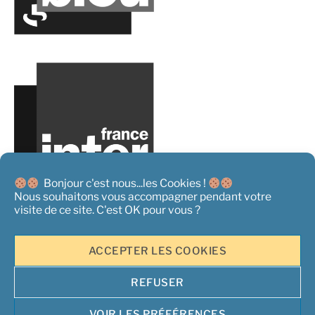
Bonjour c'est nous...les Cookies !
Nous souhaitons vous accompagner pendant votre
visite de ce site. C'est OK pour vous ?
ACCEPTER LES COOKIES
REFUSER
Copyright 2026 ©
L'Acteur Rural - Tous droits réservés
|
Mentions
Légales
|
Conditions générales de Vente
|
Politique de
VOIR LES PRÉFÉRENCES