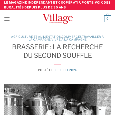
Skip
LE MAGAZINE INDÉPENDANT ET COOPÉRATIF, PORTE-VOIX DES
RURALITÉS DEPUIS PLUS DE 30 ANS
to
content
0
AGRICULTURE ET ALIMENTATION
,
COMMERCES
TRAVAILLER À
LA CAMPAGNE
,
VIVRE À LA CAMPAGNE
BRASSERIE : LA RECHERCHE
DU SECOND SOUFFLE
POSTÉ LE
9 JUILLET 2026