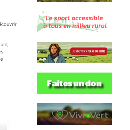
découvrir
ion,
es
ie