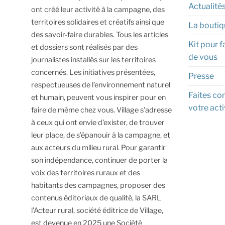
Actualité
ont créé leur activité à la campagne, des
territoires solidaires et créatifs ainsi que
La boutiq
des savoir-faire durables.
Tous les articles
Kit pour f
et dossiers sont réalisés par des
de vous
journalistes installés sur les territoires
concernés. Les initiatives présentées,
Presse
respectueuses de l’environnement naturel
Faites con
et humain, peuvent vous inspirer pour en
votre acti
faire de même chez vous.
Village s'adresse
à ceux qui ont envie d’exister, de trouver
leur place, de s’épanouir à la campagne, et
aux acteurs du milieu rural.
Pour garantir
son indépendance, continuer de porter la
voix des territoires ruraux et des
habitants des campagnes, proposer des
contenus éditoriaux de qualité, la SARL
l’Acteur rural, société éditrice de Village,
est devenue en 2025 une Société