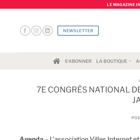
Skip
LE MAGAZINE I
to
content
NEWSLETTER
S’ABONNER
LA BOUTIQUE
A
7E CONGRÈS NATIONAL DE
J
POS
Agenda
– L’association Villes Internet et