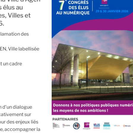
 élus au
, Villes et
6.
clamation des
N, Ville labellisée
t un cadre
on d’un dialogue
icativement sur
our des enjeux liés
que, accompagner la