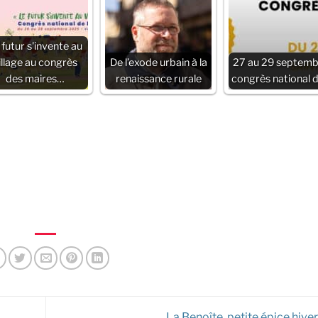
 futur s'invente au
illage au congrès
De l’exode urbain à la
27 au 29 septemb
des maires…
renaissance rurale
congrès national 
La Benoîte, petite épice hive