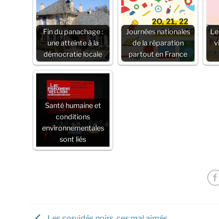
Fin du panachage :
Journées nationales
Le
une atteinte à la
de la réparation
v
démocratie locale
partout en France
Santé humaine et
conditions
environnementales
sont liés
Les corvidés noirs, ces mal aimés