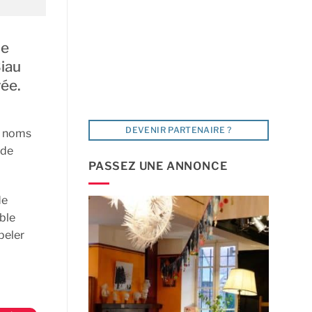
de
Biau
vée.
DEVENIR PARTENAIRE ?
ux noms
 de
PASSEZ UNE ANNONCE
de
able
peler