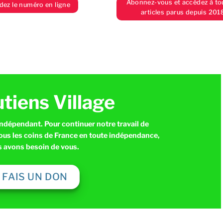
Abonnez-vous et accédez à to
z le numéro en ligne
articles parus depuis 201
utiens Village
indépendant. Pour continuer notre travail de
tous les coins de France en toute indépendance,
 avons besoin de vous.
E FAIS UN DON