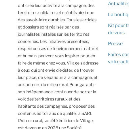
Actualité
ont créé leur activité à la campagne, des
territoires solidaires et créatifs ainsi que
La boutiq
des savoir-faire durables.
Tous les articles
Kit pour f
et dossiers sont réalisés par des
de vous
journalistes installés sur les territoires
concernés. Les initiatives présentées,
Presse
respectueuses de l’environnement naturel
Faites con
et humain, peuvent vous inspirer pour en
votre acti
faire de même chez vous.
Village s'adresse
à ceux qui ont envie d’exister, de trouver
leur place, de s’épanouir à la campagne, et
aux acteurs du milieu rural.
Pour garantir
son indépendance, continuer de porter la
voix des territoires ruraux et des
habitants des campagnes, proposer des
contenus éditoriaux de qualité, la SARL
l’Acteur rural, société éditrice de Village,
est devenue en 2025 une Société