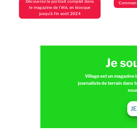
Découvrez le portrait complet dans
Commande
le magazine de l'été, en kiosque
jusqu'à fin août 2024
Je so
Village est un magazine 
journaliste de terrain dans 
nous
J