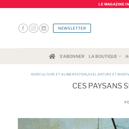
Skip
LE MAGAZINE I
to
content
NEWSLETTER
S’ABONNER
LA BOUTIQUE
A
AGRICULTURE ET ALIMENTATION
,
AXEL
,
NATURE ET BIODI
CES PAYSANS S
PO