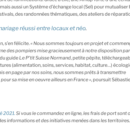
 mais aussi un Système d’échange local (Sel) pour mutualiser 
festivals, des randonnées thématiques, des ateliers de réparat
ariage réussi entre locaux et néo
.
 s’en félicite.
« Nous sommes toujours en projet et commen
aserne des pompiers mise gracieusement à notre disposition par
n du guide
Le P’tit Suisse Normand
, petite pépite, téléchargea
ctures (alimentation, soins, services, habitat, culture…) écolog
mis
en page par nos soins, nous sommes prêts à transmettre
e pour
sa mise en oeuvre ailleurs en France »
, poursuit Sébasti
té 2021.
Si vous le commandez en ligne, les frais de port sont o
es informations et des initiatives menées dans les territoires.