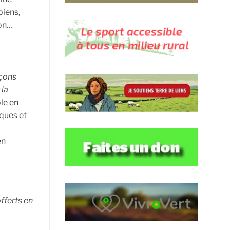
biens,
ion…
çons
 la
ble en
iques et
en
fferts en