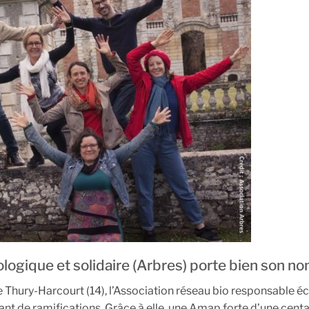
logique et solidaire (Arbres) porte bien son no
e Thury-Harcourt (14), l’Association réseau bio responsable é
ant de ramifications. Grâce à elle, une Amap forte d’une cent