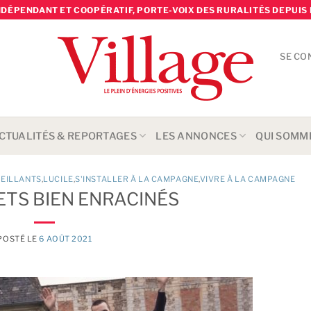
NDÉPENDANT ET COOPÉRATIF, PORTE-VOIX DES RURALITÉS DEPUIS 
SE CO
CTUALITÉS & REPORTAGES
LES ANNONCES
QUI SOMM
UEILLANTS
,
LUCILE
,
S'INSTALLER À LA CAMPAGNE
,
VIVRE À LA CAMPAGNE
ETS BIEN ENRACINÉS
POSTÉ LE
6 AOÛT 2021