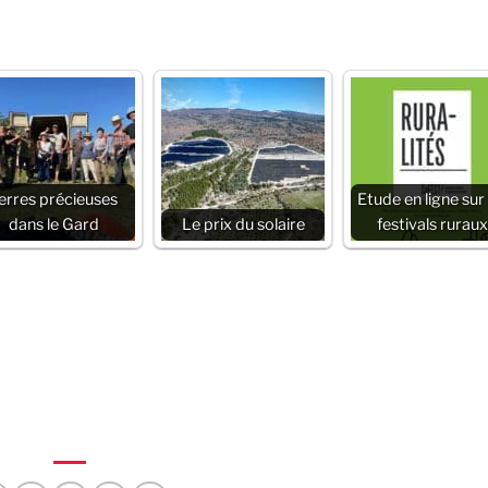
erres précieuses
Etude en ligne sur 
dans le Gard
Le prix du solaire
festivals ruraux