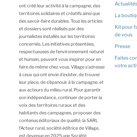
Actualité
ont créé leur activité à la campagne, des
territoires solidaires et créatifs ainsi que
La boutiq
des savoir-faire durables.
Tous les articles
Kit pour f
et dossiers sont réalisés par des
de vous
journalistes installés sur les territoires
concernés. Les initiatives présentées,
Presse
respectueuses de l’environnement naturel
Faites con
et humain, peuvent vous inspirer pour en
votre acti
faire de même chez vous.
Village s'adresse
à ceux qui ont envie d’exister, de trouver
leur place, de s’épanouir à la campagne, et
aux acteurs du milieu rural.
Pour garantir
son indépendance, continuer de porter la
voix des territoires ruraux et des
habitants des campagnes, proposer des
contenus éditoriaux de qualité, la SARL
l’Acteur rural, société éditrice de Village,
est devenue en 2025 une Société