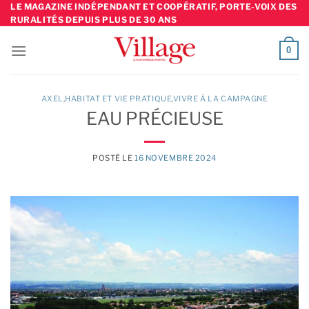
Skip
LE MAGAZINE INDÉPENDANT ET COOPÉRATIF, PORTE-VOIX DES
RURALITÉS DEPUIS PLUS DE 30 ANS
to
content
0
AXEL
,
HABITAT ET VIE PRATIQUE
,
VIVRE À LA CAMPAGNE
EAU PRÉCIEUSE
POSTÉ LE
16 NOVEMBRE 2024