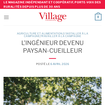
Skip
LE MAGAZINE INDÉPENDANT ET COOPÉRATIF, PORTE-VOIX DES
RURALITÉS DEPUIS PLUS DE 30 ANS
to
content
0
AGRICULTURE ET ALIMENTATION
,
S'INSTALLER À LA
CAMPAGNE
TRAVAILLER À LA CAMPAGNE
L’INGÉNIEUR DEVENU
PAYSAN-CUEILLEUR
POSTÉ LE
6 AVRIL 2026