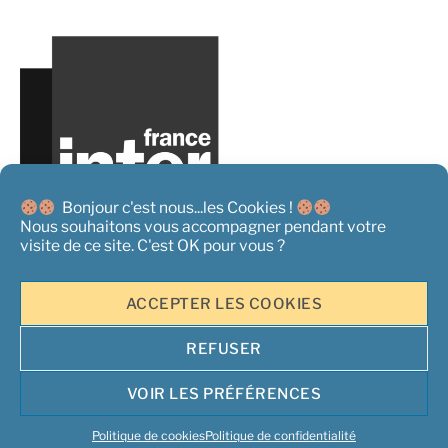
Bonjour c'est nous...les Cookies !
Nous souhaitons vous accompagner pendant votre
visite de ce site. C'est OK pour vous ?
ACCEPTER LES COOKIES
REFUSER
Copyright 2026 ©
L'Acteur Rural - Tous droits réservés
|
Mentions
Légales
|
Conditions générales de Vente
|
Politique de
VOIR LES PRÉFÉRENCES
confidentialité et information sur les cookies
| Un site propulsé par
Opper Services
Politique de cookies
Politique de confidentialité