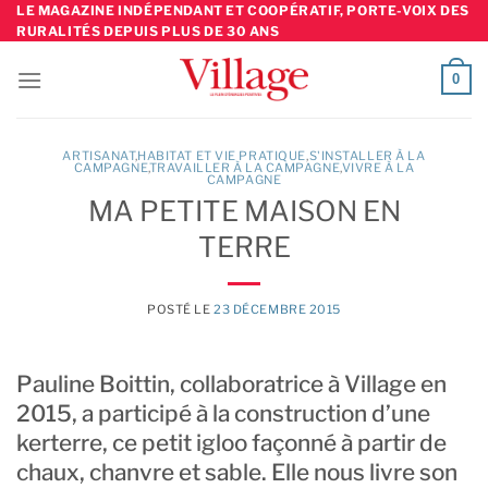
Skip
LE MAGAZINE INDÉPENDANT ET COOPÉRATIF, PORTE-VOIX DES
RURALITÉS DEPUIS PLUS DE 30 ANS
to
content
0
ARTISANAT
,
HABITAT ET VIE PRATIQUE
,
S'INSTALLER À LA
CAMPAGNE
TRAVAILLER À LA CAMPAGNE
,
VIVRE À LA
CAMPAGNE
MA PETITE MAISON EN
TERRE
POSTÉ LE
23 DÉCEMBRE 2015
Pauline Boittin, collaboratrice à Village en
2015, a participé à la construction d’une
kerterre, ce petit igloo façonné à partir de
chaux, chanvre et sable. Elle nous livre son