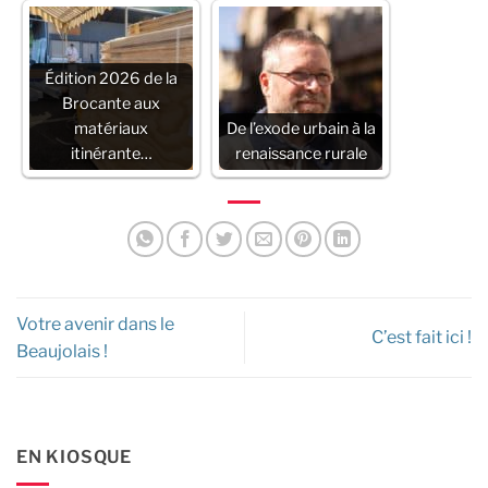
Édition 2026 de la
Brocante aux
matériaux
De l’exode urbain à la
itinérante…
renaissance rurale
Votre avenir dans le
C’est fait ici !
Beaujolais !
EN KIOSQUE