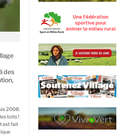
llage
 à des
tion,
puis 2008.
s toits !
 est fait
tique