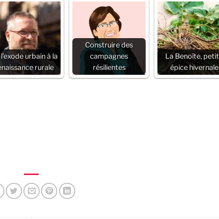
Construire des
l’exode urbain à la
campagnes
La Benoîte, peti
enaissance rurale
résilientes
épice hivernale