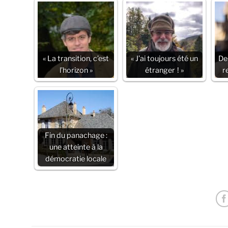
« La transition, c’est
« J’ai toujours été un
De 
l’horizon »
étranger ! »
r
Fin du panachage :
une atteinte à la
démocratie locale