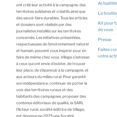
Actualité
ont créé leur activité à la campagne, des
territoires solidaires et créatifs ainsi que
La boutiq
des savoir-faire durables.
Tous les articles
Kit pour f
et dossiers sont réalisés par des
de vous
journalistes installés sur les territoires
concernés. Les initiatives présentées,
Presse
respectueuses de l’environnement naturel
Faites con
et humain, peuvent vous inspirer pour en
votre acti
faire de même chez vous.
Village s'adresse
à ceux qui ont envie d’exister, de trouver
leur place, de s’épanouir à la campagne, et
aux acteurs du milieu rural.
Pour garantir
son indépendance, continuer de porter la
voix des territoires ruraux et des
habitants des campagnes, proposer des
contenus éditoriaux de qualité, la SARL
l’Acteur rural, société éditrice de Village,
est devenue en 2025 une Société