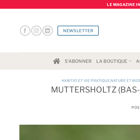
Skip
LE MAGAZINE I
to
content
NEWSLETTER
S’ABONNER
LA BOUTIQUE
A
HABITAT ET VIE PRATIQUE
,
NATURE ET BIO
MUTTERSHOLTZ (BAS-R
POS