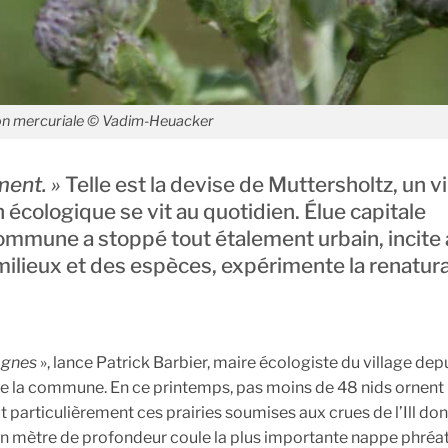
on mercuriale © Vadim-Heuacker
ment. »
Telle est la devise de Muttersholtz, un vi
 écologique se vit au quotidien. Élue capitale
 commune a stoppé tout étalement urbain, incite
ilieux et des espèces, expérimente la renatura
ognes
», lance Patrick Barbier, maire écologiste du village de
 la commune. En ce printemps, pas moins de 48 nids ornent le
particulièrement ces prairies soumises aux crues de l’Ill dont
’un mètre de profondeur coule la plus importante nappe phréa