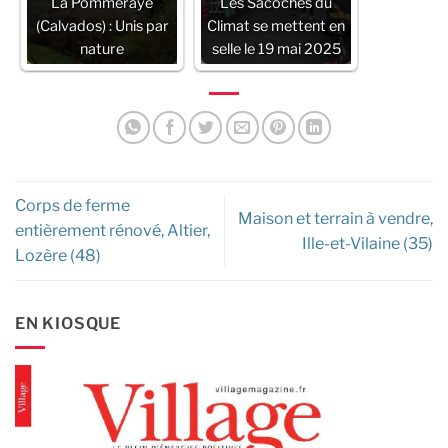
La Pommeraye
Les Sacoches du
(Calvados) : Unis par
Climat se mettent en
nature
selle le 19 mai 2025
Corps de ferme
Maison et terrain à vendre,
entièrement rénové, Altier,
Ille-et-Vilaine (35)
Lozère (48)
EN KIOSQUE