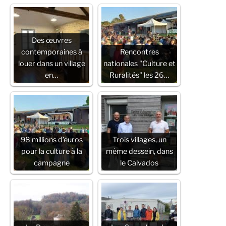
Des œuvres
contemporaines à
Rencontres
louer dans un village
nationales "Culture et
en…
Ruralités" les 26…
98 millions d’euros
Trois villages, un
pour la culture à la
même dessein, dans
campagne
le Calvados