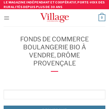
Skip
LE MAGAZINE INDÉPENDANT ET COOPÉRATIF, PORTE-VOIX DES
RURALITÉS DEPUIS PLUS DE 30 ANS
to
content
0
FONDS DE COMMERCE
BOULANGERIE BIO À
VENDRE, DRÔME
PROVENÇALE
Rechercher: