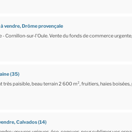
 à vendre, Drôme provençale
- Cornillon-sur-l'Oule. Vente du fonds de commerce urgente, 
laine (35)
rès paisible, beau terrain 2 600 m², fruitiers, haies boisées
vendre, Calvados (14)
ndre : œuvres uniques, éco-conçues, pour sublimer vos espace