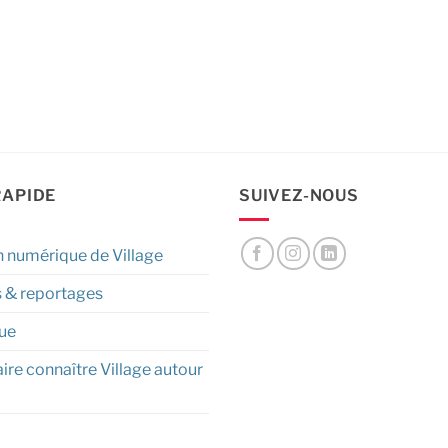
RAPIDE
SUIVEZ-NOUS
n numérique de Village
s & reportages
ue
aire connaître Village autour