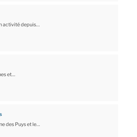
en activité depuis…
nes et…
s
ne des Puys et le…