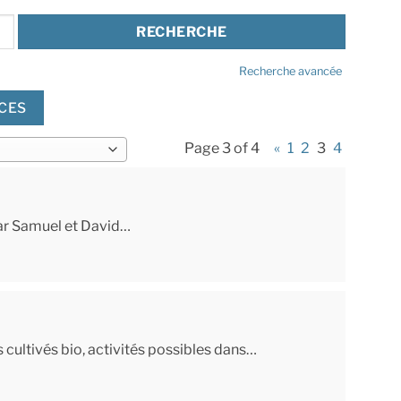
Recherche avancée
CES
Page 3 of 4
«
1
2
3
4
par Samuel et David…
 cultivés bio, activités possibles dans…