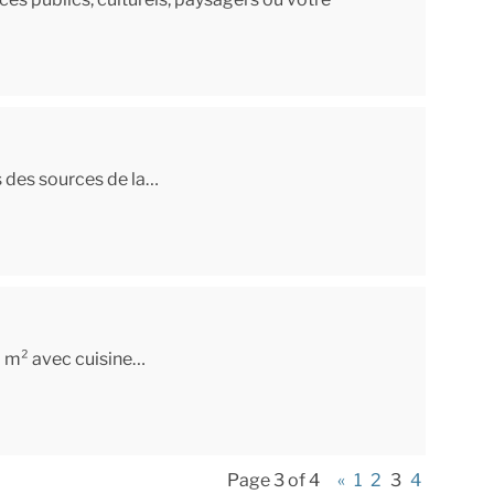
s des sources de la…
0 m² avec cuisine…
Page 3 of 4
«
1
2
3
4