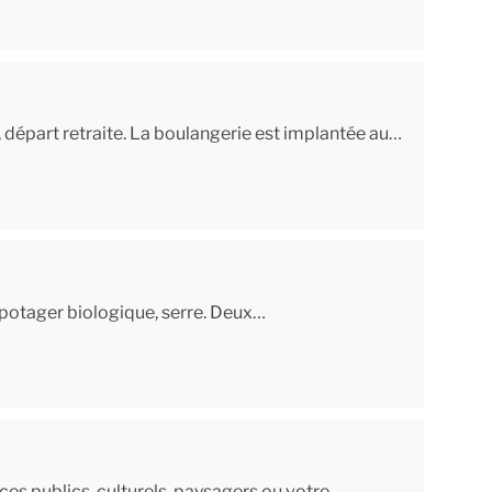
départ retraite. La boulangerie est implantée au…
, potager biologique, serre. Deux…
s publics, culturels, paysagers ou votre