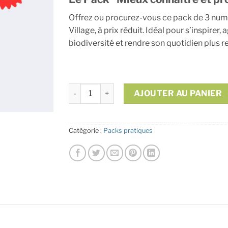
initial
actuel
était :
est :
Offrez ou procurez-vous ce pack de 3 nu
16,50€.
12,00€.
Village, à prix réduit. Idéal pour s’inspirer, 
biodiversité et rendre son quotidien plus 
quantité de Le Pack “Mieux connaître et prot
AJOUTER AU PANIER
Alternative:
Catégorie :
Packs pratiques