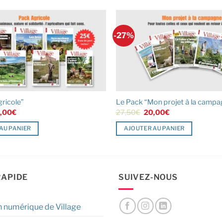
-27%
ricole”
Le Pack “Mon projet à la campa
Le
Le
Le
,00
€
27,50
€
20,00
€
x
prix
prix
prix
ial
actuel
initial
actuel
AU PANIER
AJOUTER AU PANIER
it :
est :
était :
est :
,00€.
25,00€.
27,50€.
20,00€.
RAPIDE
SUIVEZ-NOUS
n numérique de Village