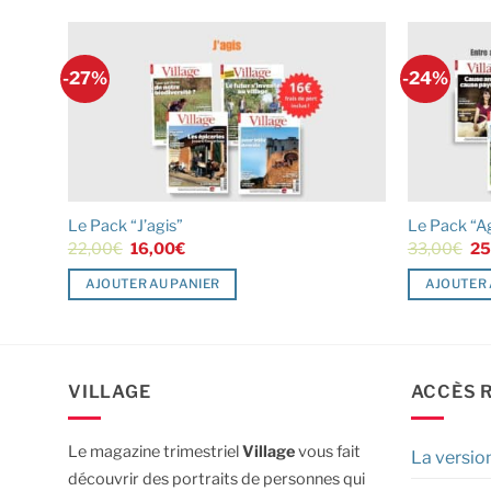
-27%
-24%
Le Pack “J’agis”
Le Pack “Ag
Le
Le
Le
22,00
€
16,00
€
33,00
€
25
prix
prix
pri
initial
actuel
init
AJOUTER AU PANIER
AJOUTER 
était :
est :
éta
22,00€.
16,00€.
33
VILLAGE
ACCÈS 
Le magazine trimestriel
Village
vous fait
La versio
découvrir des portraits de personnes qui