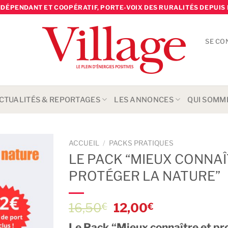
NDÉPENDANT ET COOPÉRATIF, PORTE-VOIX DES RURALITÉS DEPUIS 
SE CO
CTUALITÉS & REPORTAGES
LES ANNONCES
QUI SOMM
ACCUEIL
/
PACKS PRATIQUES
LE PACK “MIEUX CONNAÎ
PROTÉGER LA NATURE”
Le
Le
16,50
12,00
€
€
prix
prix
Le Pack “Mieux connaître et pro