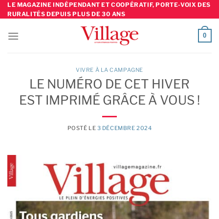
Skip
LE MAGAZINE INDÉPENDANT ET COOPÉRATIF, PORTE-VOIX DES
RURALITÉS DEPUIS PLUS DE 30 ANS
to
content
0
VIVRE À LA CAMPAGNE
LE NUMÉRO DE CET HIVER
EST IMPRIMÉ GRÂCE À VOUS !
POSTÉ LE
3 DÉCEMBRE 2024