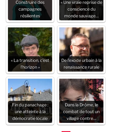
Construire des
« Une vraie reprise de
campagnes
conscience du
résilientes
monde sauvage…
« La transition, c’est
De l’exode urbain à la
l’horizon »
renaissance rurale
Fin du panachage :
Dans la Drôme, le
une atteinte à la
combat de tout un
démocratie locale
village contre…