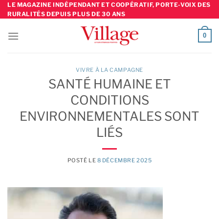
Skip
LE MAGAZINE INDÉPENDANT ET COOPÉRATIF, PORTE-VOIX DES
RURALITÉS DEPUIS PLUS DE 30 ANS
to
content
0
VIVRE À LA CAMPAGNE
SANTÉ HUMAINE ET
CONDITIONS
ENVIRONNEMENTALES SONT
LIÉS
POSTÉ LE
8 DÉCEMBRE 2025