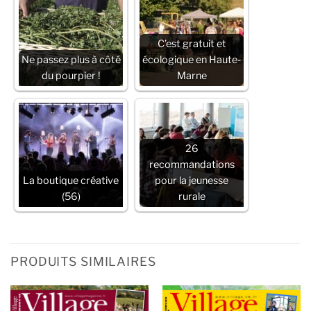
C’est gratuit et
Ne passez plus à côté
écologique en Haute-
du pourpier !
Marne
26
recommandations
La boutique créative
pour la jeunesse
(56)
rurale
PRODUITS SIMILAIRES