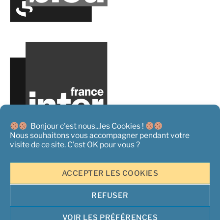
Bonjour c'est nous...les Cookies !
Nous souhaitons vous accompagner pendant votre
visite de ce site. C'est OK pour vous ?
ACCEPTER LES COOKIES
REFUSER
Copyright 2026 ©
L'Acteur Rural - Tous droits réservés
|
Mentions
Légales
|
Conditions générales de Vente
|
Politique de
VOIR LES PRÉFÉRENCES