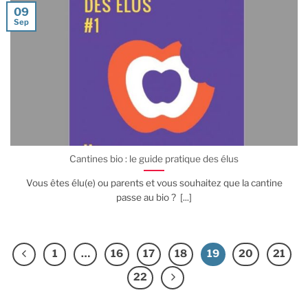
09
Sep
Cantines bio : le guide pratique des élus
Vous êtes élu(e) ou parents et vous souhaitez que la cantine
passe au bio ? [...]
1
…
16
17
18
19
20
21
22