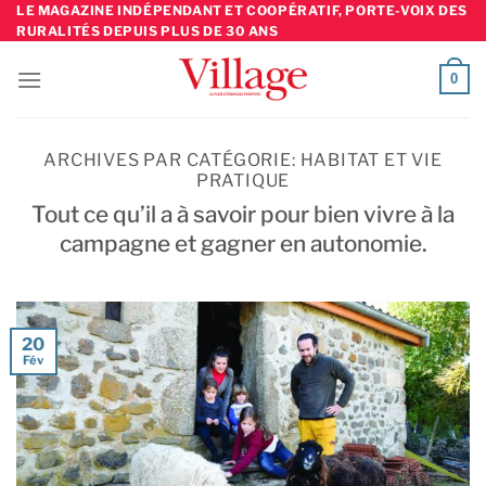
Skip
LE MAGAZINE INDÉPENDANT ET COOPÉRATIF, PORTE-VOIX DES
RURALITÉS DEPUIS PLUS DE 30 ANS
to
content
0
ARCHIVES PAR CATÉGORIE:
HABITAT ET VIE
PRATIQUE
Tout ce qu’il a à savoir pour bien vivre à la
campagne et gagner en autonomie.
20
Fév