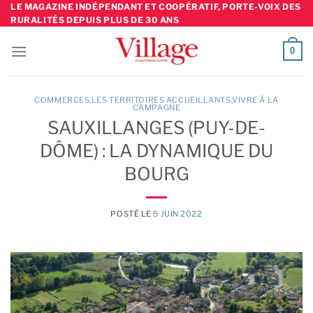
Skip
LE MAGAZINE INDÉPENDANT ET COOPÉRATIF, PORTE-VOIX DES
RURALITÉS DEPUIS PLUS DE 30 ANS
to
content
0
COMMERCES
,
LES TERRITOIRES ACCUEILLANTS
,
VIVRE À LA
CAMPAGNE
SAUXILLANGES (PUY-DE-
DÔME) : LA DYNAMIQUE DU
BOURG
POSTÉ LE
5 JUIN 2022