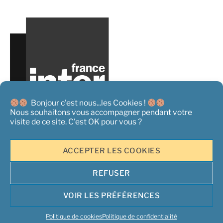
Bonjour c'est nous...les Cookies !
Nous souhaitons vous accompagner pendant votre
visite de ce site. C'est OK pour vous ?
ACCEPTER LES COOKIES
REFUSER
Copyright 2026 ©
L'Acteur Rural - Tous droits réservés
|
Mentions
Légales
|
Conditions générales de Vente
|
Politique de
VOIR LES PRÉFÉRENCES
confidentialité et information sur les cookies
| Un site propulsé par
Opper Services
Politique de cookies
Politique de confidentialité