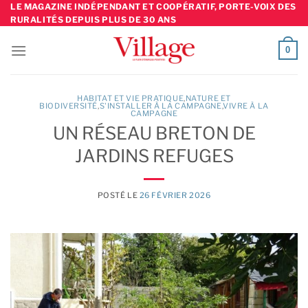
Skip
LE MAGAZINE INDÉPENDANT ET COOPÉRATIF, PORTE-VOIX DES
RURALITÉS DEPUIS PLUS DE 30 ANS
to
content
0
HABITAT ET VIE PRATIQUE
,
NATURE ET
BIODIVERSITÉ
,
S'INSTALLER À LA CAMPAGNE
,
VIVRE À LA
CAMPAGNE
UN RÉSEAU BRETON DE
JARDINS REFUGES
POSTÉ LE
26 FÉVRIER 2026