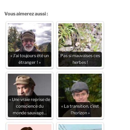
Vous aimerez aussi :
« J’ai toujours été un
Pas si mauvaises ces
étranger ! »
herbes !
« Une vraie reprise de
conscience du
« La transition, c’est
monde sauvage…
l’horizon »