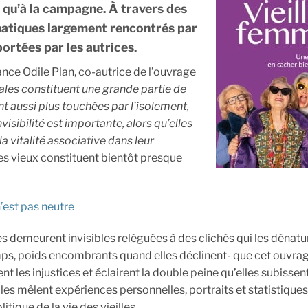
le qu’à la campagne. À travers des
ématiques largement rencontrés par
ortées par les autrices.
ance Odile Plan, co-autrice de l’ouvrage
les constituent une grande partie de
nt aussi plus touchées par l’isolement,
isibilité est importante, alors qu’elles
 la vitalité associative dans leur
t les vieux constituent bientôt presque
 n’est pas neutre
s demeurent invisibles reléguées à des clichés qui les dénatu
s, poids encombrants quand elles déclinent- que cet ouvrage
 les injustices et éclairent la double peine qu’elles subissent
lles mêlent expériences personnelles, portraits et statistiques
tique de la vie des vieilles.