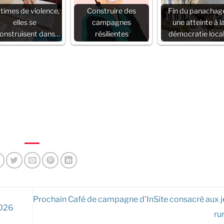
times de violence,
Construire des
Fin du panachage
elles se
campagnes
une atteinte à l
onstruisent dans…
résilientes
démocratie loca
Prochain Café de campagne d’InSite consacré aux 
2026
ru