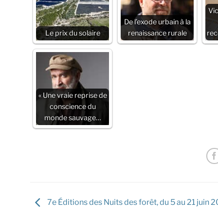
Vic
De l’exode urbain à la
Le prix du solaire
renaissance rurale
rec
« Une vraie reprise de
conscience du
monde sauvage…
7e Éditions des Nuits des forêt, du 5 au 21 juin 