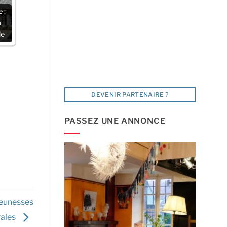
 :
a
le
DEVENIR PARTENAIRE ?
PASSEZ UNE ANNONCE
jeunesses
rales