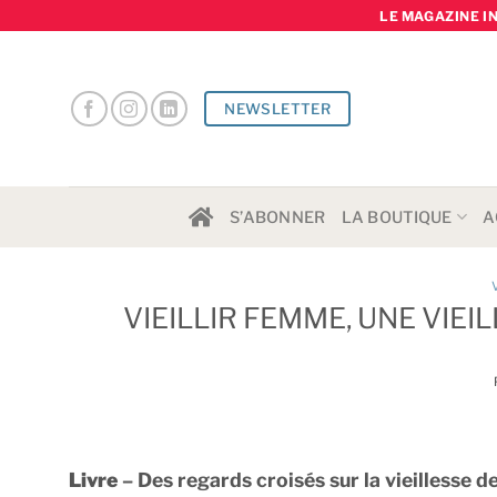
Skip
LE MAGAZINE I
to
content
NEWSLETTER
S’ABONNER
LA BOUTIQUE
A
VIEILLIR FEMME, UNE VIE
Livre
– Des regards croisés sur la vieillesse d