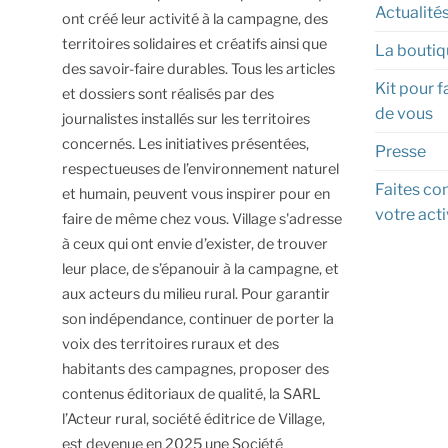
Actualité
ont créé leur activité à la campagne, des
territoires solidaires et créatifs ainsi que
La boutiq
des savoir-faire durables.
Tous les articles
Kit pour f
et dossiers sont réalisés par des
de vous
journalistes installés sur les territoires
concernés. Les initiatives présentées,
Presse
respectueuses de l’environnement naturel
Faites con
et humain, peuvent vous inspirer pour en
votre acti
faire de même chez vous.
Village s'adresse
à ceux qui ont envie d’exister, de trouver
leur place, de s’épanouir à la campagne, et
aux acteurs du milieu rural.
Pour garantir
son indépendance, continuer de porter la
voix des territoires ruraux et des
habitants des campagnes, proposer des
contenus éditoriaux de qualité, la SARL
l’Acteur rural, société éditrice de Village,
est devenue en 2025 une Société