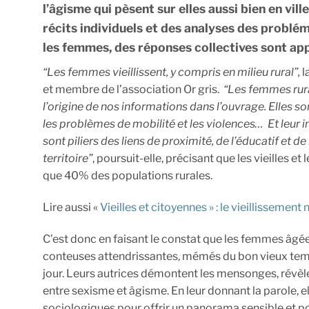
l’âgisme qui pèsent sur elles aussi bien en vil
récits individuels et des analyses des probl
les femmes, des réponses collectives sont app
“Les femmes vieillissent, y compris en milieu rural”,
l
et membre de l’association Or gris.
“Les femmes rura
l’origine de nos informations dans l’ouvrage. Elles so
les problèmes de mobilité et les violences… Et leur inv
sont piliers des liens de proximité, de l’éducatif et de
territoire”
, poursuit-elle, précisant que les vieilles e
que 40% des populations rurales.
Lire aussi «
Vieilles et citoyennes » : le vieillissement
C’est donc en faisant le constat que les femmes âgée
conteuses attendrissantes, mémés du bon vieux temp
jour. Leurs autrices démontent les mensonges, révèlent
entre sexisme et âgisme. En leur donnant la parole, e
sociologiques pour offrir un panorama sensible et poli