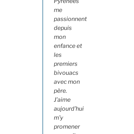
Pyrénées
me
passionnent
depuis
mon
enfance et
les
premiers
bivouacs
avec mon
père.
J’aime
aujourd’hui
m’y
promener