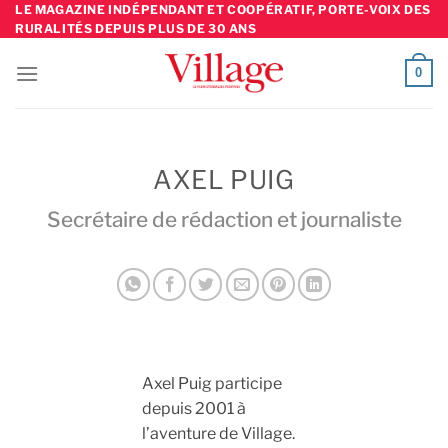
Skip
LE MAGAZINE INDÉPENDANT ET COOPÉRATIF, PORTE-VOIX DES
RURALITÉS DEPUIS PLUS DE 30 ANS
to
content
0
AXEL PUIG
Secrétaire de rédaction et journaliste
Axel Puig participe
depuis 2001 à
l’aventure de Village.