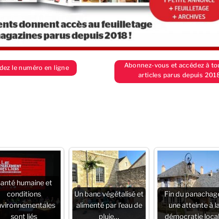
Abonnez-vous et accédez à to
z le numéro en ligne
articles parus depuis 201
anté humaine et
conditions
Un banc végétalisé et
Fin du panachage
nvironnementales
alimenté par l'eau de
une atteinte à l
sont liés
pluie…
démocratie loca