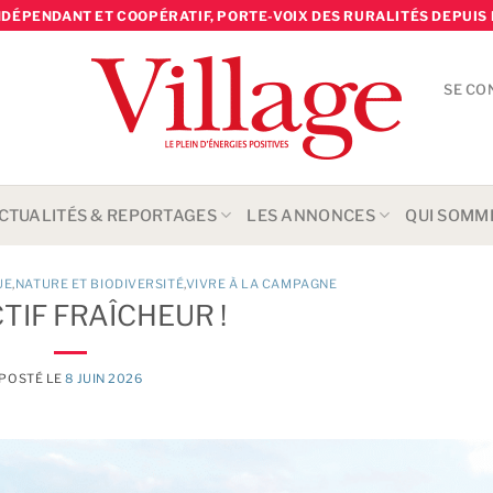
NDÉPENDANT ET COOPÉRATIF, PORTE-VOIX DES RURALITÉS DEPUIS 
SE CO
CTUALITÉS & REPORTAGES
LES ANNONCES
QUI SOMM
UE
,
NATURE ET BIODIVERSITÉ
,
VIVRE À LA CAMPAGNE
TIF FRAÎCHEUR !
POSTÉ LE
8 JUIN 2026