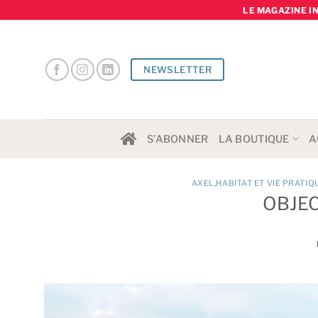
Skip
LE MAGAZINE I
to
content
NEWSLETTER
S’ABONNER
LA BOUTIQUE
A
AXEL
,
HABITAT ET VIE PRATIQ
OBJEC