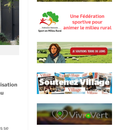
lisation
au
es se