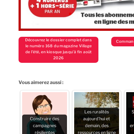
Découvrez le dossier complet dans
Commande
le numéro 168 du magazine Village
de l'été, en kiosque jusqu'à fin août
2026
Vous aimerez aussi :
Les ruralités
S
Construire des
aujourd’hui et
campagnes
demain, des
e
résilientes
ressources en ligne