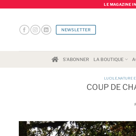
Skip
LE MAGAZINE I
to
content
NEWSLETTER
S’ABONNER
LA BOUTIQUE
A
LUCILE
,
NATURE E
COUP DE CHA