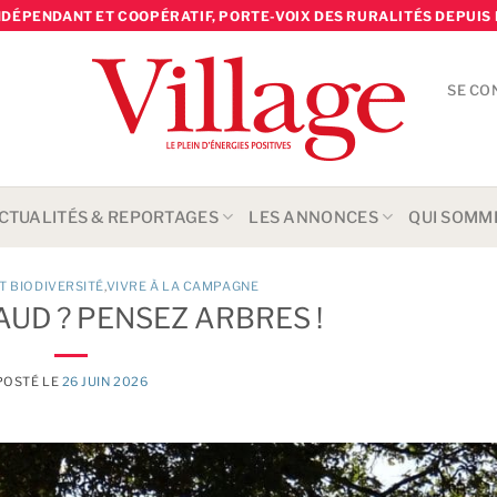
NDÉPENDANT ET COOPÉRATIF, PORTE-VOIX DES RURALITÉS DEPUIS 
SE CO
CTUALITÉS & REPORTAGES
LES ANNONCES
QUI SOMM
T BIODIVERSITÉ
,
VIVRE À LA CAMPAGNE
UD ? PENSEZ ARBRES !
POSTÉ LE
26 JUIN 2026