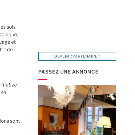
des sols
rganique,
evage et
fet de
DEVENIR PARTENAIRE ?
PASSEZ UNE ANNONCE
nitiative
 se
tions sont