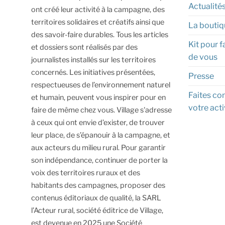
Actualité
ont créé leur activité à la campagne, des
territoires solidaires et créatifs ainsi que
La boutiq
des savoir-faire durables.
Tous les articles
Kit pour f
et dossiers sont réalisés par des
de vous
journalistes installés sur les territoires
concernés. Les initiatives présentées,
Presse
respectueuses de l’environnement naturel
Faites con
et humain, peuvent vous inspirer pour en
votre acti
faire de même chez vous.
Village s'adresse
à ceux qui ont envie d’exister, de trouver
leur place, de s’épanouir à la campagne, et
aux acteurs du milieu rural.
Pour garantir
son indépendance, continuer de porter la
voix des territoires ruraux et des
habitants des campagnes, proposer des
contenus éditoriaux de qualité, la SARL
l’Acteur rural, société éditrice de Village,
est devenue en 2025 une Société