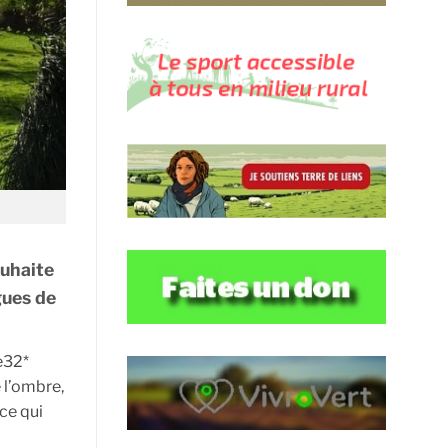
ouhaite
gues de
e32*
e l’ombre,
 ce qui