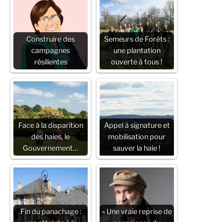
Construire des
Semeurs de Forêts :
campagnes
une plantation
résilientes
ouverte à tous !
Face à la disparition
Appel à signature et
des haies, le
mobilisation pour
Gouvernement…
sauver la haie !
Fin du panachage :
« Une vraie reprise de