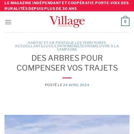
Skip
LE MAGAZINE INDÉPENDANT ET COOPÉRATIF, PORTE-VOIX DES
RURALITÉS DEPUIS PLUS DE 30 ANS
to
content
0
HABITAT ET VIE PRATIQUE
,
LES TERRITOIRES
ACCUEILLANTS
,
LUCILE
,
PATRIMOINE
TOURISME
,
VIVRE À LA
CAMPAGNE
DES ARBRES POUR
COMPENSER VOS TRAJETS
POSTÉ LE
24 AVRIL 2024