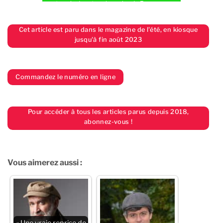
terrain dans tous les coins de France en
toute indépendance, nous avons besoin de
vous.
Cet article est paru dans le magazine de l'été, en kiosque
jusqu'à fin août 2023
JE FAIS UN DON
Commandez le numéro en ligne
Pour accéder à tous les articles parus depuis 2018,
abonnez-vous !
Vous aimerez aussi :
« Une vraie reprise de