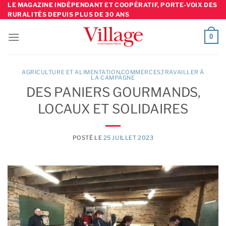
Skip
LE MAGAZINE INDÉPENDANT ET COOPÉRATIF, PORTE-VOIX DES
RURALITÉS DEPUIS PLUS DE 30 ANS
to
content
0
AGRICULTURE ET ALIMENTATION
,
COMMERCES
TRAVAILLER À
LA CAMPAGNE
DES PANIERS GOURMANDS,
LOCAUX ET SOLIDAIRES
POSTÉ LE
25 JUILLET 2023