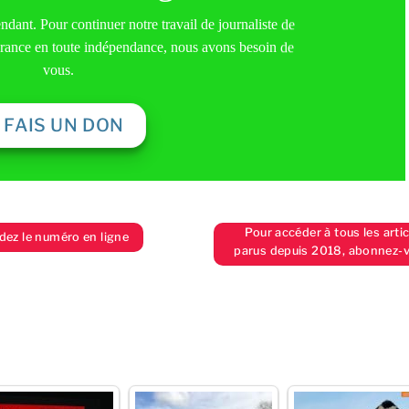
dant. Pour continuer notre travail de journaliste de
 France en toute indépendance, nous avons besoin de
vous.
E FAIS UN DON
Pour accéder à tous les arti
z le numéro en ligne
parus depuis 2018, abonnez-v