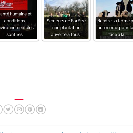
anté humaine et
conditions
Semeurs de Forêts :
Rendre sa ferme p
nvironnementales
une plantation
autonome pour fa
sont liés
ouverte à tous !
face à la…