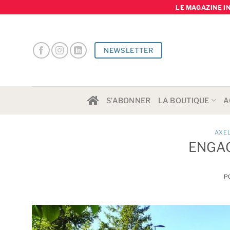
Skip
LE MAGAZINE I
to
content
NEWSLETTER
S’ABONNER
LA BOUTIQUE
A
AXE
ENGAG
P