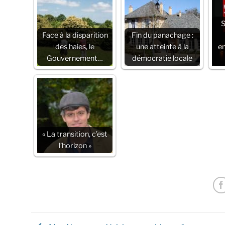
S
Face à la disparition
Fin du panachage :
des haies, le
une atteinte à la
e
Gouvernement…
démocratie locale
« La transition, c’est
l’horizon »