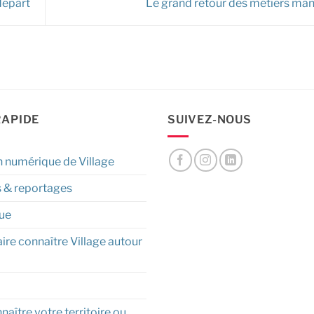
départ
Le grand retour des métiers ma
RAPIDE
SUIVEZ-NOUS
n numérique de Village
s & reportages
ue
aire connaître Village autour
naître votre territoire ou