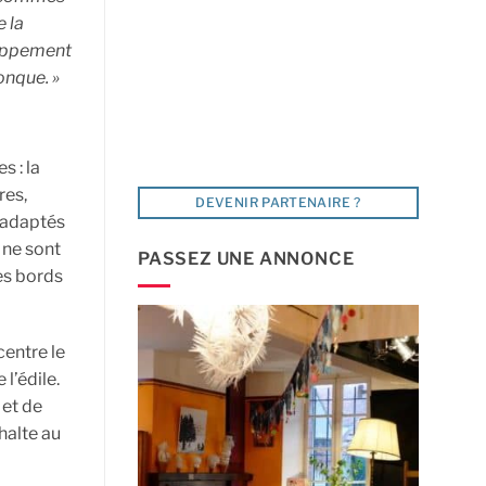
e la
loppement
onque. »
s : la
res,
DEVENIR PARTENAIRE ?
 adaptés
 ne sont
PASSEZ UNE ANNONCE
les bords
centre le
 l’édile.
 et de
halte au