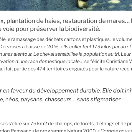
 plantation de haies, restauration de mares…
voie pour préserver la biodiversité.
rôle le ramassage des déchets cartons et plastiques, le volum
Dervoises a baissé de 20 %.
« Ils collectent 173 kilos par an et
es alentour. Le cheval sensibilise la population au tri. Leur
ervation d’une race domestique locale »
, se félicite Christiane W
fait partie des 474 territoires engagés pour la nature rece
 en faveur du développement durable. Elle doit ini
e, néos, paysans, chasseurs… sans stigmatiser
es s’étire sur 75 km2 de champs, de forêts, d’étangs et de pr
vention Ramsar ou le programme Natura 2000.
« Comme nous