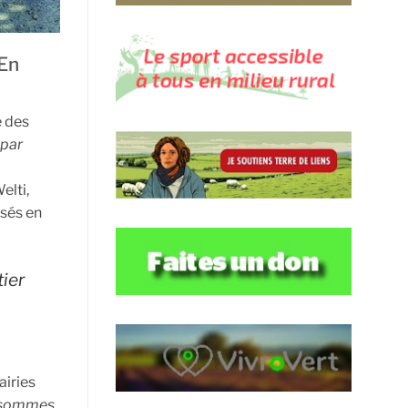
 En
e des
 par
elti,
nsés en
tier
airies
 sommes