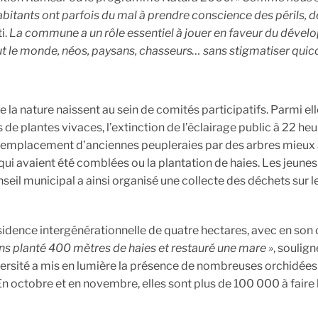
habitants ont parfois du mal à prendre conscience des périls, d
i.
La commune a un rôle essentiel à jouer en faveur du déve
tout le monde, néos, paysans, chasseurs… sans stigmatiser quic
 la nature naissent au sein de comités participatifs. Parmi elle
de plantes vivaces, l’extinction de l’éclairage public à 22 heu
le remplacement d’anciennes peupleraies par des arbres mieux
i avaient été comblées ou la plantation de haies. Les jeunes
nseil municipal a ainsi organisé une collecte des déchets sur 
idence intergénérationnelle de quatre hectares, avec en son 
s planté 400 mètres de haies et restauré une mare »
, souligne
versité a mis en lumière la présence de nombreuses orchidées
En octobre et en novembre, elles sont plus de 100 000 à faire 