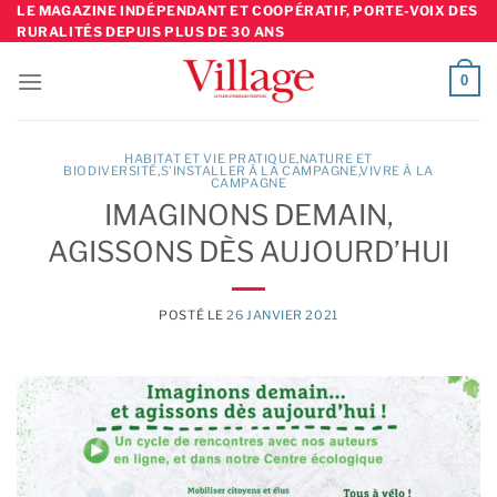
Skip
LE MAGAZINE INDÉPENDANT ET COOPÉRATIF, PORTE-VOIX DES
RURALITÉS DEPUIS PLUS DE 30 ANS
to
content
0
HABITAT ET VIE PRATIQUE
,
NATURE ET
BIODIVERSITÉ
,
S'INSTALLER À LA CAMPAGNE
,
VIVRE À LA
CAMPAGNE
IMAGINONS DEMAIN,
AGISSONS DÈS AUJOURD’HUI
POSTÉ LE
26 JANVIER 2021