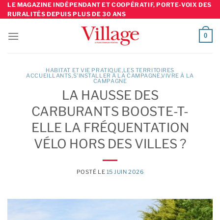
Skip
LE MAGAZINE INDÉPENDANT ET COOPÉRATIF, PORTE-VOIX DES
RURALITÉS DEPUIS PLUS DE 30 ANS
to
content
0
HABITAT ET VIE PRATIQUE
,
LES TERRITOIRES
ACCUEILLANTS
,
S'INSTALLER À LA CAMPAGNE
,
VIVRE À LA
CAMPAGNE
LA HAUSSE DES
CARBURANTS BOOSTE-T-
ELLE LA FRÉQUENTATION
VÉLO HORS DES VILLES ?
POSTÉ LE
15 JUIN 2026