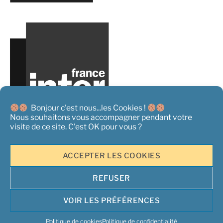
Bonjour c'est nous...les Cookies !
Nous souhaitons vous accompagner pendant votre
visite de ce site. C'est OK pour vous ?
ACCEPTER LES COOKIES
REFUSER
Copyright 2026 ©
L'Acteur Rural - Tous droits réservés
|
Mentions
Légales
|
Conditions générales de Vente
|
Politique de
VOIR LES PRÉFÉRENCES
confidentialité et information sur les cookies
| Un site propulsé par
Opper Services
Politique de cookies
Politique de confidentialité