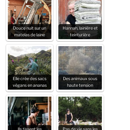
Douce nuit sur un
Hannah, lainière et
matelas de laine
teinturière
Elle crée des sacs
Des animaux sous
végans en ananas
haute tension
Ils tissent les
Pas de vie sans les