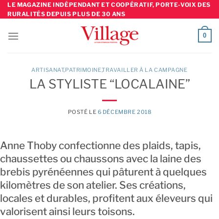
Skip
LE MAGAZINE INDÉPENDANT ET COOPÉRATIF, PORTE-VOIX DES
RURALITÉS DEPUIS PLUS DE 30 ANS
to
content
0
ARTISANAT
,
PATRIMOINE
TRAVAILLER À LA CAMPAGNE
LA STYLISTE “LOCALAINE”
POSTÉ LE
6 DÉCEMBRE 2018
Anne Thoby confectionne des plaids, tapis,
chaussettes ou chaussons avec la laine des
brebis pyrénéennes qui pâturent à quelques
kilomètres de son atelier. Ses créations,
locales et durables, profitent aux éleveurs qui
valorisent ainsi leurs toisons.