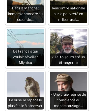
Dans la Manche :
Rencontre nationale
immersion sonore au
sur la pauvreté en
cœur de…
milieu rural…
Le Français qui
voulait réveiller
« J’ai toujours été un
Miyatsu
étranger ! »
« Une vraie reprise de
La buse, le rapace le
conscience du
plus facile à observer
monde sauvage…