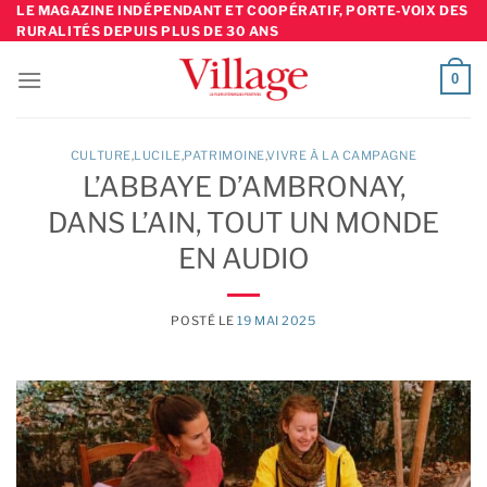
Skip
LE MAGAZINE INDÉPENDANT ET COOPÉRATIF, PORTE-VOIX DES
RURALITÉS DEPUIS PLUS DE 30 ANS
to
content
0
CULTURE
,
LUCILE
,
PATRIMOINE
,
VIVRE À LA CAMPAGNE
L’ABBAYE D’AMBRONAY,
DANS L’AIN, TOUT UN MONDE
EN AUDIO
POSTÉ LE
19 MAI 2025