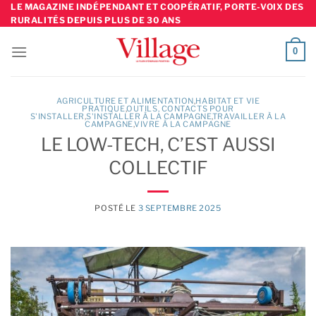
Skip
LE MAGAZINE INDÉPENDANT ET COOPÉRATIF, PORTE-VOIX DES
RURALITÉS DEPUIS PLUS DE 30 ANS
to
content
0
AGRICULTURE ET ALIMENTATION
,
HABITAT ET VIE
PRATIQUE
,
OUTILS, CONTACTS POUR
S'INSTALLER
,
S'INSTALLER À LA CAMPAGNE
TRAVAILLER À LA
CAMPAGNE
,
VIVRE À LA CAMPAGNE
LE LOW-TECH, C’EST AUSSI
COLLECTIF
POSTÉ LE
3 SEPTEMBRE 2025