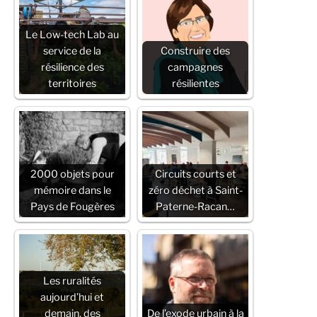
Le Low-tech Lab au
service de la
Construire des
résilience des
campagnes
territoires
résilientes
2000 objets pour
Circuits courts et
mémoire dans le
zéro déchet à Saint-
Pays de Fougères
Paterne-Racan…
Les ruralités
aujourd’hui et
demain, des
De l’exode urbain à la