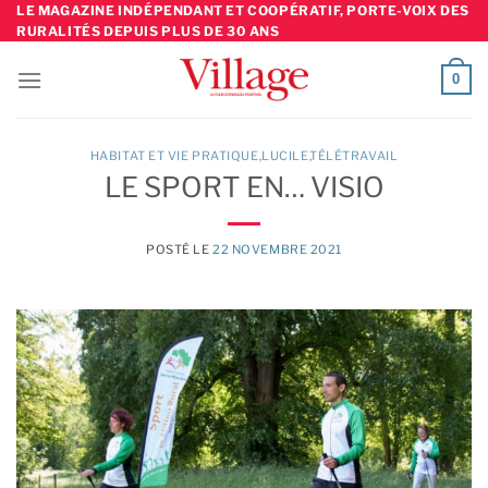
Skip
LE MAGAZINE INDÉPENDANT ET COOPÉRATIF, PORTE-VOIX DES
RURALITÉS DEPUIS PLUS DE 30 ANS
to
content
0
HABITAT ET VIE PRATIQUE
,
LUCILE
TÉLÉTRAVAIL
LE SPORT EN… VISIO
POSTÉ LE
22 NOVEMBRE 2021