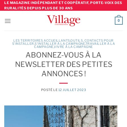
Skip
LE MAGAZINE INDÉPENDANT ET COOPÉRATIF, PORTE-VOIX DES
RURALITÉS DEPUIS PLUS DE 30 ANS
to
content
0
LES TERRITOIRES ACCUEILLANTS
,
OUTILS, CONTACTS POUR
S'INSTALLER
,
S'INSTALLER À LA CAMPAGNE
TRAVAILLER À LA
CAMPAGNE
,
VIVRE À LA CAMPAGNE
ABONNEZ-VOUS À LA
NEWSLETTER DES PETITES
ANNONCES !
POSTÉ LE
12 JUILLET 2023