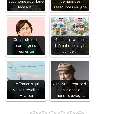
autonome pour faire
demain, des
face à la…
ressources en ligne
Construire des
4 packs pratiques
campagnes
thématiques : agir,
résilientes
cultiver,…
Le Français qui
« Une vraie reprise de
voulait réveiller
conscience du
Miyatsu
monde sauvage…