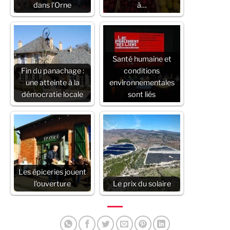
dans l'Orne
à…
Santé humaine et
Fin du panachage :
conditions
une atteinte à la
environnementales
démocratie locale
sont liés
Les épiceries jouent
l'ouverture
Le prix du solaire