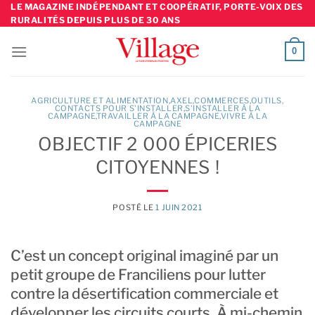
Skip
LE MAGAZINE INDÉPENDANT ET COOPÉRATIF, PORTE-VOIX DES
RURALITÉS DEPUIS PLUS DE 30 ANS
to
content
0
AGRICULTURE ET ALIMENTATION
,
AXEL
,
COMMERCES
,
OUTILS,
CONTACTS POUR S'INSTALLER
,
S'INSTALLER À LA
CAMPAGNE
TRAVAILLER À LA CAMPAGNE
,
VIVRE À LA
CAMPAGNE
OBJECTIF 2 000 ÉPICERIES
CITOYENNES !
POSTÉ LE
1 JUIN 2021
C’est un concept original imaginé par un
petit groupe de Franciliens pour lutter
contre la désertification commerciale et
développer les circuits courts. À mi-chemin