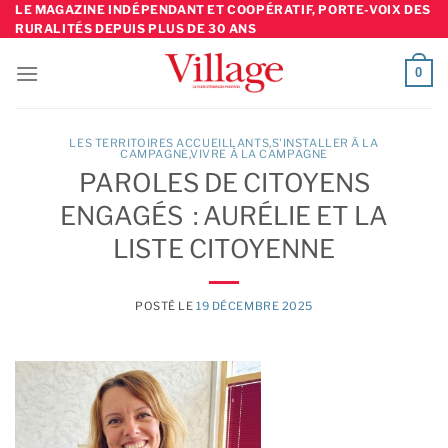
Skip
LE MAGAZINE INDÉPENDANT ET COOPÉRATIF, PORTE-VOIX DES
RURALITÉS DEPUIS PLUS DE 30 ANS
to
content
0
LES TERRITOIRES ACCUEILLANTS
,
S'INSTALLER À LA
CAMPAGNE
,
VIVRE À LA CAMPAGNE
PAROLES DE CITOYENS
ENGAGÉS : AURÉLIE ET LA
LISTE CITOYENNE
POSTÉ LE
19 DÉCEMBRE 2025