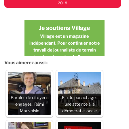
2018
Je soutiens Village
Village est un magazine
indépendant. Pour continuer notre
travail de journaliste de terrain
dans tous les coins de France en
Vous aimerez aussi :
toute indépendance, nous avons
besoin de vous.
JE FAIS UN DON
Paroles de citoyens
Fin du panachage :
engagés : Rémi
une atteinte à la
Mauvoisin
démocratie locale