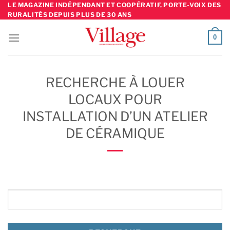
Skip
LE MAGAZINE INDÉPENDANT ET COOPÉRATIF, PORTE-VOIX DES
RURALITÉS DEPUIS PLUS DE 30 ANS
to
content
0
RECHERCHE À LOUER
LOCAUX POUR
INSTALLATION D’UN ATELIER
DE CÉRAMIQUE
Rechercher: