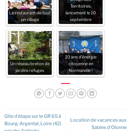
Territoires,
Le restaurant de tout
lancement le 10
un village
septembre
10 ans d’énergie
Un réseau breton de
citoyenne en
jardins refuges
Normandie !
Gîte d’étape sur le GR 65 à
Location de vacances aux
Bourg-Argental, Loire (42)
Sables d’Olonne
proche Ardèche