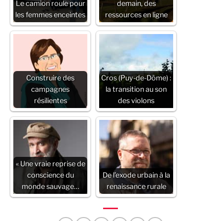
Le camion roule pour
demain, des
les femmes enceintes
ressources en ligne
Construire des
Cros (Puy-de-Dôme) :
campagnes
la transition au son
résilientes
des violons
« Une vraie reprise de
conscience du
De l’exode urbain à la
monde sauvage…
renaissance rurale