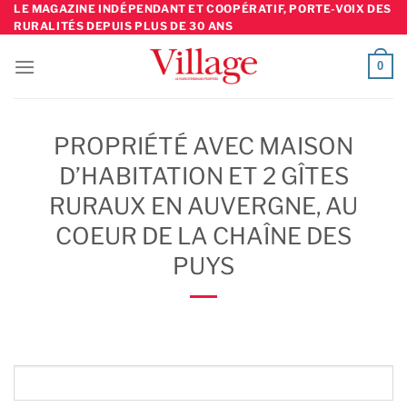
Skip
LE MAGAZINE INDÉPENDANT ET COOPÉRATIF, PORTE-VOIX DES
RURALITÉS DEPUIS PLUS DE 30 ANS
to
content
0
PROPRIÉTÉ AVEC MAISON
D’HABITATION ET 2 GÎTES
RURAUX EN AUVERGNE, AU
COEUR DE LA CHAÎNE DES
PUYS
Rechercher: