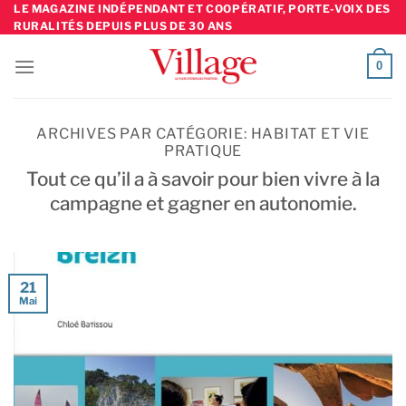
Skip
LE MAGAZINE INDÉPENDANT ET COOPÉRATIF, PORTE-VOIX DES
RURALITÉS DEPUIS PLUS DE 30 ANS
to
content
0
ARCHIVES PAR CATÉGORIE:
HABITAT ET VIE
PRATIQUE
Tout ce qu’il a à savoir pour bien vivre à la
campagne et gagner en autonomie.
21
Mai