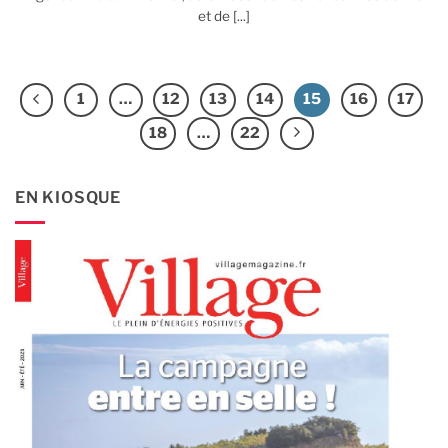
et de [...]
1
…
12
13
14
15
16
17
18
…
22
EN KIOSQUE