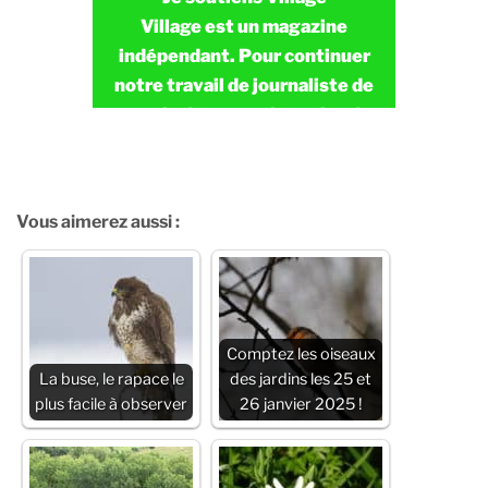
Village est un magazine
indépendant. Pour continuer
notre travail de journaliste de
terrain dans tous les coins de
France en toute indépendance,
nous avons besoin de vous.
Vous aimerez aussi :
JE FAIS UN DON
Comptez les oiseaux
La buse, le rapace le
des jardins les 25 et
plus facile à observer
26 janvier 2025 !