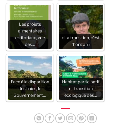
Les projets
alimentaires
territoriaux, vers
« La transition, c’est
des…
l’horizon »
Face à la disparition
Habitat participatif
des haies, le
et transition
Gouvernement…
écologique des…