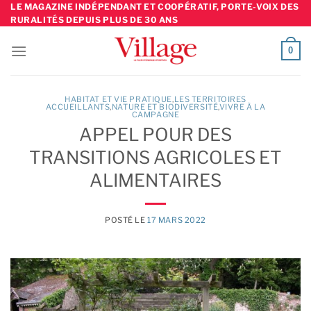
Skip
LE MAGAZINE INDÉPENDANT ET COOPÉRATIF, PORTE-VOIX DES
RURALITÉS DEPUIS PLUS DE 30 ANS
to
content
0
HABITAT ET VIE PRATIQUE
,
LES TERRITOIRES
ACCUEILLANTS
,
NATURE ET BIODIVERSITÉ
,
VIVRE À LA
CAMPAGNE
APPEL POUR DES
TRANSITIONS AGRICOLES ET
ALIMENTAIRES
POSTÉ LE
17 MARS 2022