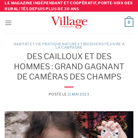
Skip
LE MAGAZINE INDÉPENDANT ET COOPÉRATIF, PORTE-VOIX DES
RURALITÉS DEPUIS PLUS DE 30 ANS
to
content
0
HABITAT ET VIE PRATIQUE
,
NATURE ET BIODIVERSITÉ
,
VIVRE À
LA CAMPAGNE
DES CAILLOUX ET DES
HOMMES : GRAND GAGNANT
DE CAMÉRAS DES CHAMPS
POSTÉ LE
11 MAI 2023