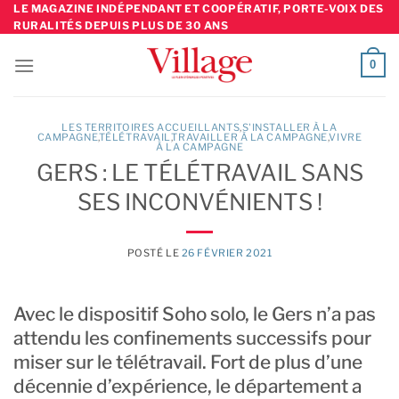
Skip
LE MAGAZINE INDÉPENDANT ET COOPÉRATIF, PORTE-VOIX DES
RURALITÉS DEPUIS PLUS DE 30 ANS
to
content
0
LES TERRITOIRES ACCUEILLANTS
,
S'INSTALLER À LA
CAMPAGNE
TÉLÉTRAVAIL
TRAVAILLER À LA CAMPAGNE
,
VIVRE
À LA CAMPAGNE
GERS : LE TÉLÉTRAVAIL SANS
SES INCONVÉNIENTS !
POSTÉ LE
26 FÉVRIER 2021
Avec le dispositif Soho solo, le Gers n’a pas
attendu les confinements successifs pour
miser sur le télétravail. Fort de plus d’une
décennie d’expérience, le département a