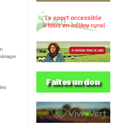
en
 aménager
 des