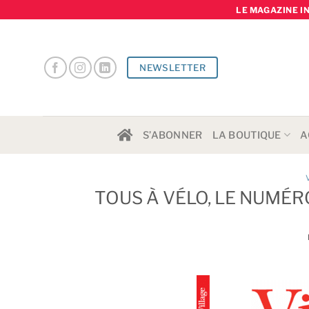
Skip
LE MAGAZINE I
to
content
NEWSLETTER
S’ABONNER
LA BOUTIQUE
A
TOUS À VÉLO, LE NUMÉRO