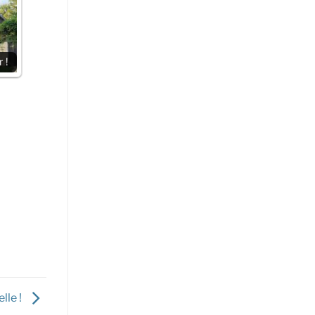
 !
lle !