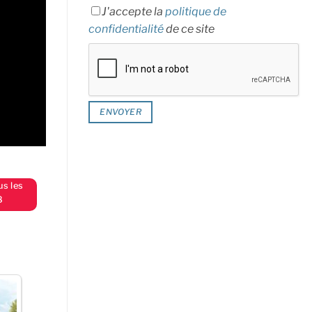
J'accepte la
politique de
confidentialité
de ce site
us les
8