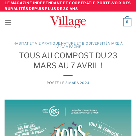
Skip
LE MAGAZINE INDÉPENDANT ET COOPÉRATIF, PORTE-VOIX DES
RURALITÉS DEPUIS PLUS DE 30 ANS
to
content
0
HABITAT ET VIE PRATIQUE
,
NATURE ET BIODIVERSITÉ
,
VIVRE À
LA CAMPAGNE
TOUS AU COMPOST DU 23
MARS AU 7 AVRIL !
POSTÉ LE
3 MARS 2024