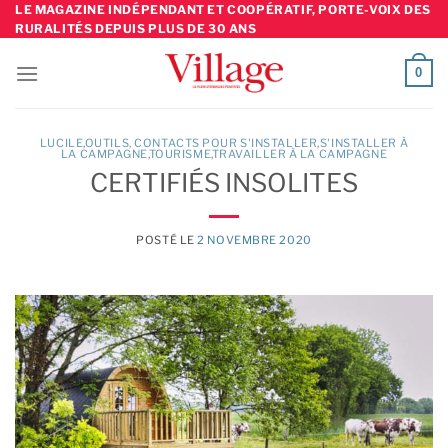
Skip
LE MAGAZINE INDÉPENDANT ET COOPÉRATIF, PORTE-VOIX DES
RURALITÉS DEPUIS PLUS DE 30 ANS
to
content
0
LUCILE
,
OUTILS, CONTACTS POUR S'INSTALLER
,
S'INSTALLER À
LA CAMPAGNE
TOURISME
TRAVAILLER À LA CAMPAGNE
CERTIFIÉS INSOLITES
POSTÉ LE
2 NOVEMBRE 2020